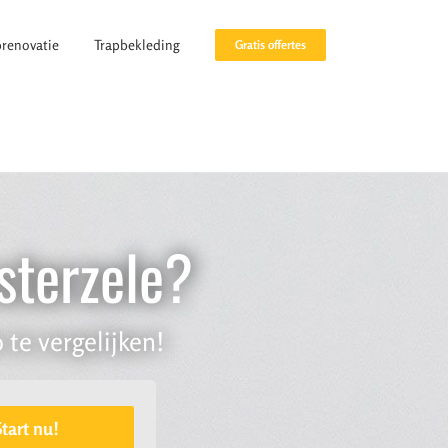
prenovatie
Trapbekleding
Gratis offertes
sterzele?
 te vergelijken!
Start nu!