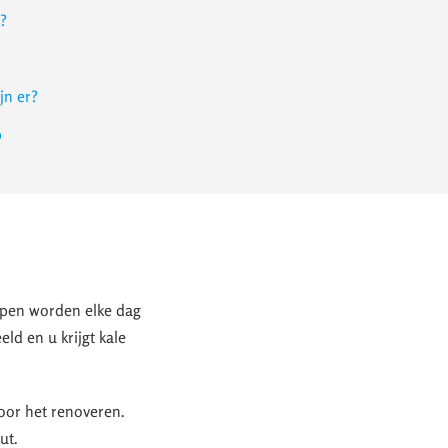
r?
jn er?
p
appen worden elke dag
eld en u krijgt kale
oor het renoveren.
ut.