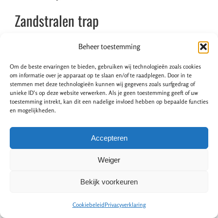
Zandstralen trap
Beheer toestemming
Met deze renovatiemethode wordt er een speciaal
straalmiddel op hoge druk op het trapoppervlak
Om de beste ervaringen te bieden, gebruiken wij technologieën zoals cookies
gespoten. Het straalmiddel bestaat uit een mengsel van
om informatie over je apparaat op te slaan en/of te raadplegen. Door in te
stemmen met deze technologieën kunnen wij gegevens zoals surfgedrag of
water met zand of zeer kleine keramische parels. Deze
unieke ID's op deze website verwerken. Als je geen toestemming geeft of uw
methode is ook geschikt voor het verwijderen van lagen
toestemming intrekt, kan dit een nadelige invloed hebben op bepaalde functies
en mogelijkheden.
verf, vernis of beits.
Zandstralen
gaat vrij snel en uw trap
is snel in ere hersteld.
Accepteren
Deze methode is niet geschikt voor alle
Weiger
materiaalsoorten. Zachthouten trappen of trappen met
veel decoratieve elementen kunnen bijvoorbeeld
Bekijk voorkeuren
beschadigd raken hierdoor. Daarom past een vakman uit
Lokeren deze methode meestal alleen toe bij
Cookiebeleid
Privacyverklaring
hardhouten en metalen trappen.