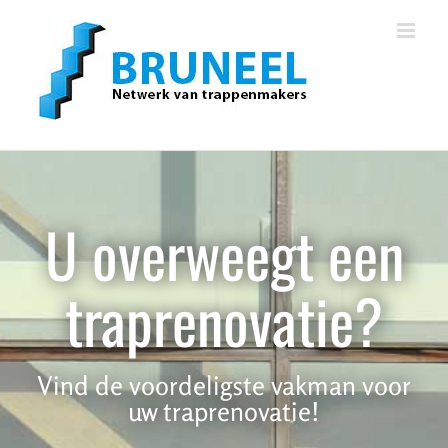
Skip
to
content
U overweegt een
traprenovatie?
Vind de voordeligste vakman voor
uw traprenovatie!