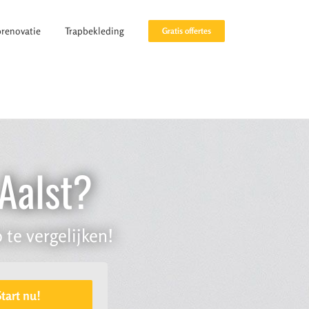
prenovatie
Trapbekleding
Gratis offertes
 Aalst?
 te vergelijken!
Start nu!