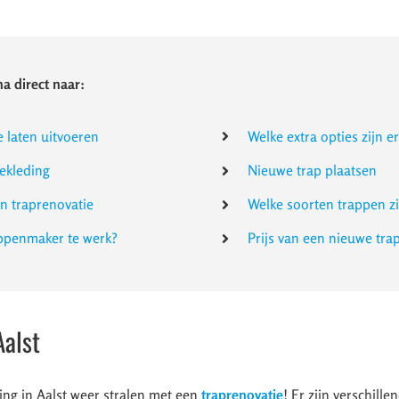
a direct naar:
e laten uitvoeren
Welke extra opties zijn e
ekleding
Nieuwe trap plaatsen
en traprenovatie
Welke soorten trappen zi
appenmaker te werk?
Prijs van een nieuwe tra
Aalst
ing in Aalst weer stralen met een
traprenovatie
! Er zijn verschill