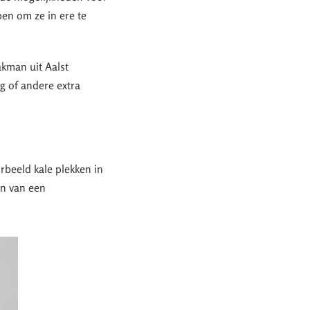
en om ze in ere te
akman uit Aalst
ng of andere extra
orbeeld kale plekken in
en van een