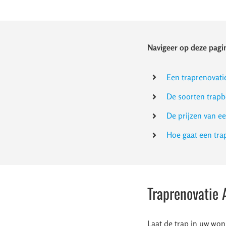
Navigeer op deze pagin
Een traprenovati
De soorten trapb
De prijzen van e
Hoe gaat een tr
Traprenovatie 
Laat de trap in uw won