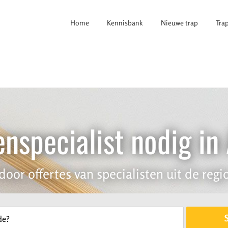
Home
Kennisbank
Nieuwe trap
Tra
nspecialist nodig in
door offertes van specialisten uit de regio