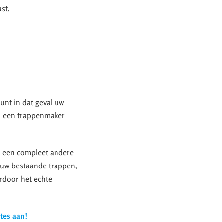
ast.
kunt in dat geval uw
al een trappenmaker
r een compleet andere
u uw bestaande trappen,
ardoor het echte
rtes aan!