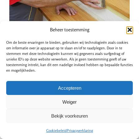
Beheer toestemming
Wat zijn de kosten van een
Om de beste ervaringen te bieden, gebruiken wij technologieën zoals cookies
traprenovatie?
om informatie over je apparaat op te slaan en/of te raadplegen. Door in te
stemmen met deze technologieën kunnen wij gegevens zoals surfgedrag of
unieke ID's op deze website verwerken. Als je geen toestemming geeft of uw
toestemming intrekt, kan dit een nadelige invloed hebben op bepaalde functies
De kosten van een traprenovatie zijn afhankelijk van een
en mogelijkheden.
aantal factoren. Denk aan het materiaal, de methode
voor renoveren en de arbeidskosten. Trapbekleding van
Accepteren
laminaat is een budgetvriendelijke keuze. Open trappen
Weiger
renoveert u dan al vanaf
€1.400,-
. Kunststof is iets
duurder, de prijs begint dan vanaf
€1.600,-
.
Bekijk voorkeuren
Besparen op de kosten?
Cookiebeleid
Privacyverklaring