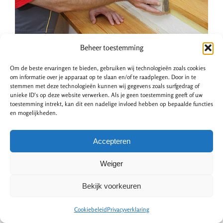
Beheer toestemming
Wat zijn de kosten van een
Om de beste ervaringen te bieden, gebruiken wij technologieën zoals cookies
traprenovatie?
om informatie over je apparaat op te slaan en/of te raadplegen. Door in te
stemmen met deze technologieën kunnen wij gegevens zoals surfgedrag of
unieke ID's op deze website verwerken. Als je geen toestemming geeft of uw
toestemming intrekt, kan dit een nadelige invloed hebben op bepaalde functies
De kosten van een traprenovatie zijn afhankelijk van een
en mogelijkheden.
aantal factoren. Denk aan het materiaal, de methode
voor renoveren en de arbeidskosten. Trapbekleding van
Accepteren
laminaat is een budgetvriendelijke keuze. Open trappen
Weiger
renoveert u dan al vanaf
€1.400,-
. Kunststof is iets
duurder, de prijs begint dan vanaf
€1.600,-
.
Bekijk voorkeuren
Besparen op de kosten?
Cookiebeleid
Privacyverklaring