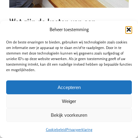
Wat zijn de kosten van een
traprenovatie?
Beheer toestemming
Om de beste ervaringen te bieden, gebruiken wij technologieën zoals cookies
om informatie over je apparaat op te slaan en/of te raadplegen. Door in te
De kosten van een traprenovatie zijn afhankelijk van een
stemmen met deze technologieën kunnen wij gegevens zoals surfgedrag of
aantal factoren. Denk aan het materiaal, de methode
unieke ID's op deze website verwerken. Als je geen toestemming geeft of uw
toestemming intrekt, kan dit een nadelige invloed hebben op bepaalde functies
voor renoveren en de arbeidskosten. Trapbekleding van
en mogelijkheden.
laminaat is een budgetvriendelijke keuze. Open trappen
renoveert u dan al vanaf
€1.400,-
. Kunststof is iets
Accepteren
duurder, de prijs begint dan vanaf
€1.600,-
.
Weiger
Besparen op de kosten?
Bekijk voorkeuren
Plaats dan overzettreden. Deze treden worden over de
bestaande treden geplaatst, waardoor het niet nodig is
Cookiebeleid
Privacyverklaring
om de gehele trap op te knappen. Een overzettrede