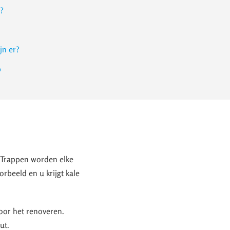
r?
jn er?
p
. Trappen worden elke
orbeeld en u krijgt kale
oor het renoveren.
ut.