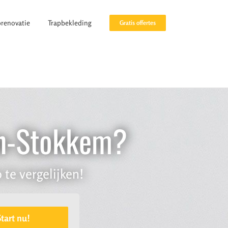
prenovatie
Trapbekleding
Gratis offertes
sen-Stokkem?
 te vergelijken!
Start nu!