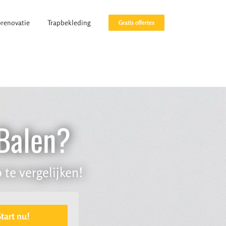
prenovatie
Trapbekleding
Gratis offertes
 Balen?
 te vergelijken!
Start nu!