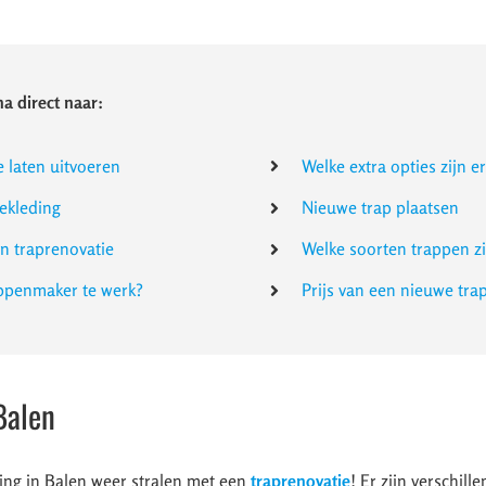
a direct naar:
e laten uitvoeren
Welke extra opties zijn e
ekleding
Nieuwe trap plaatsen
en traprenovatie
Welke soorten trappen zi
appenmaker te werk?
Prijs van een nieuwe tra
Balen
ing in Balen weer stralen met een
traprenovatie
! Er zijn verschil