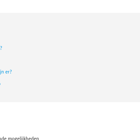
r?
jn er?
p
lende mogelijkheden