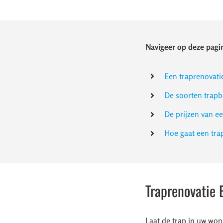
Navigeer op deze pagin
Een traprenovati
De soorten trapb
De prijzen van e
Hoe gaat een tr
Traprenovatie 
Laat de trap in uw won