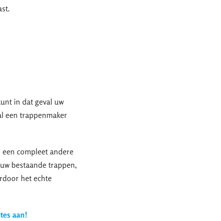
ast.
kunt in dat geval uw
zal een trappenmaker
r een compleet andere
u uw bestaande trappen,
ardoor het echte
rtes aan!