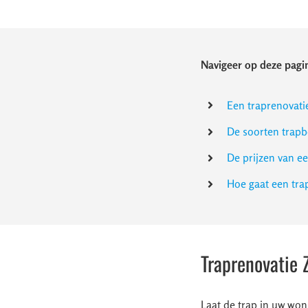
Navigeer op deze pagin
Een traprenovati
De soorten trapb
De prijzen van e
Hoe gaat een tr
Traprenovatie 
Laat de trap in uw won