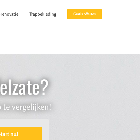
prenovatie
Trapbekleding
Gratis offertes
Zelzate?
 te vergelijken!
Start nu!