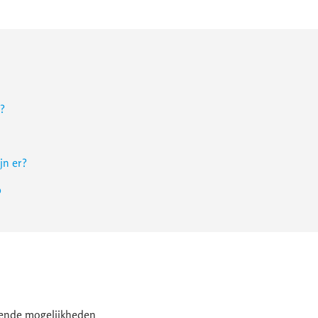
r?
jn er?
p
llende mogelijkheden