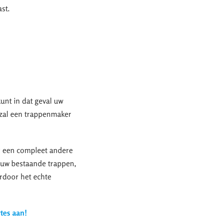
ast.
kunt in dat geval uw
 zal een trappenmaker
r een compleet andere
u uw bestaande trappen,
ardoor het echte
rtes aan!