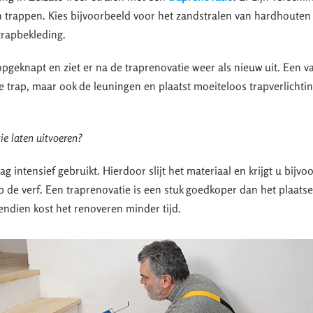
 trappen. Kies bijvoorbeeld voor het zandstralen van hardhouten
 trapbekleding.
pgeknapt en ziet er na de traprenovatie weer als nieuw uit. Een v
de trap, maar ook de leuningen en plaatst moeiteloos trapverlichti
e laten uitvoeren?
 intensief gebruikt. Hierdoor slijt het materiaal en krijgt u bijvo
op de verf. Een traprenovatie is een stuk goedkoper dan het plaats
ndien kost het renoveren minder tijd.