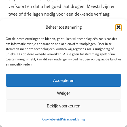
verfsoort en dat u het goed laat drogen. Meestal zijn er
twee of drie lagen nodig voor een dekkende verflaag.
Met oliën behoudt u de natuurlijke houtstructuur. Door
Beheer toestemming
het aanbrengen van olie wordt de trap meestal een
aantal tinten donkerder, maar een andere kleurtint is ook
Om de beste ervaringen te bieden, gebruiken wij technologieën zoals cookies
mogelijk (bijvoorbeeld grijzer of witter).
om informatie over je apparaat op te slaan en/of te raadplegen. Door in te
stemmen met deze technologieën kunnen wij gegevens zoals surfgedrag of
unieke ID's op deze website verwerken. Als je geen toestemming geeft of uw
Per trede moet u denken aan een gemiddelde kostprijs
toestemming intrekt, kan dit een nadelige invloed hebben op bepaalde functies
en mogelijkheden.
tussen de
€15,- tot €20,-
voor schilderen of oliën.
Zandstralen trap
Accepteren
Weiger
Met deze renovatiemethode wordt er een speciaal
straalmiddel op hoge druk op het trapoppervlak
Bekijk voorkeuren
gespoten. Het straalmiddel bestaat uit een mengsel van
water met zand of zeer kleine keramische parels. Deze
Cookiebeleid
Privacyverklaring