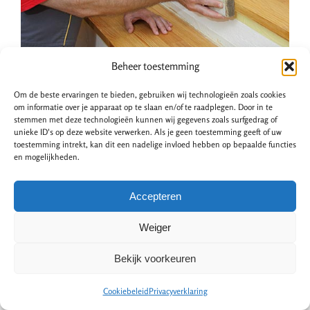
Beheer toestemming
Wat zijn de kosten van een
Om de beste ervaringen te bieden, gebruiken wij technologieën zoals cookies
traprenovatie?
om informatie over je apparaat op te slaan en/of te raadplegen. Door in te
stemmen met deze technologieën kunnen wij gegevens zoals surfgedrag of
unieke ID's op deze website verwerken. Als je geen toestemming geeft of uw
toestemming intrekt, kan dit een nadelige invloed hebben op bepaalde functies
De kosten van een traprenovatie zijn afhankelijk van een
en mogelijkheden.
aantal factoren. Denk aan het materiaal, de methode
voor renoveren en de arbeidskosten. Trapbekleding van
Accepteren
laminaat is een budgetvriendelijke keuze. Open trappen
Weiger
renoveert u dan al vanaf
€1.400,-
. Kunststof is iets
duurder, de prijs begint dan vanaf
€1.600,-
.
Bekijk voorkeuren
Besparen op de kosten?
Cookiebeleid
Privacyverklaring