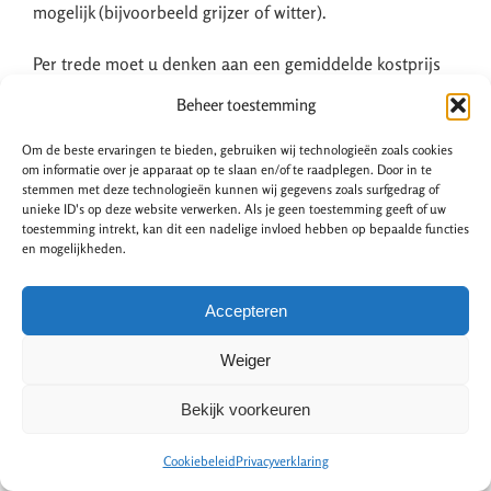
mogelijk (bijvoorbeeld grijzer of witter).
Per trede moet u denken aan een gemiddelde kostprijs
tussen de
€15,- tot €20,-
voor schilderen of oliën.
Beheer toestemming
Zandstralen trap
Om de beste ervaringen te bieden, gebruiken wij technologieën zoals cookies
om informatie over je apparaat op te slaan en/of te raadplegen. Door in te
stemmen met deze technologieën kunnen wij gegevens zoals surfgedrag of
unieke ID's op deze website verwerken. Als je geen toestemming geeft of uw
Met deze renovatiemethode wordt er een speciaal
toestemming intrekt, kan dit een nadelige invloed hebben op bepaalde functies
straalmiddel op hoge druk op het trapoppervlak
en mogelijkheden.
gespoten. Het straalmiddel bestaat uit een mengsel van
water met zand of zeer kleine keramische parels. Deze
Accepteren
methode is ook geschikt voor het verwijderen van lagen
Weiger
verf, vernis of beits.
Zandstralen
gaat vrij snel en uw trap
is snel in ere hersteld.
Bekijk voorkeuren
Deze methode is niet geschikt voor alle
Cookiebeleid
Privacyverklaring
materiaalsoorten. Zachthouten trappen of trappen met