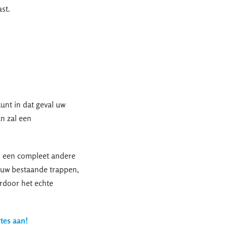
ast.
kunt in dat geval uw
n zal een
r een compleet andere
u uw bestaande trappen,
ardoor het echte
rtes aan!