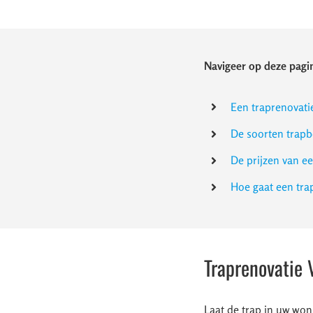
Navigeer op deze pagin
Een traprenovati
De soorten trapb
De prijzen van e
Hoe gaat een tr
Traprenovatie 
Laat de trap in uw won