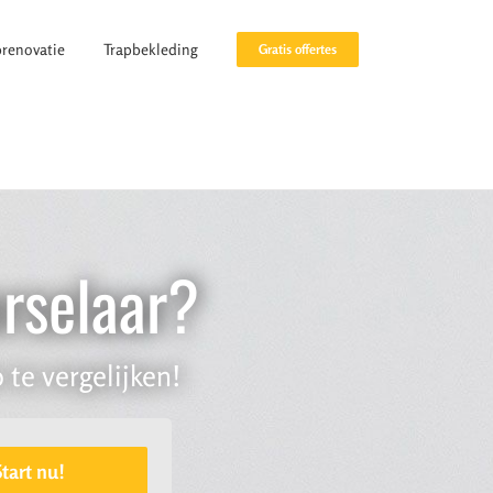
prenovatie
Trapbekleding
Gratis offertes
orselaar?
 te vergelijken!
Start nu!