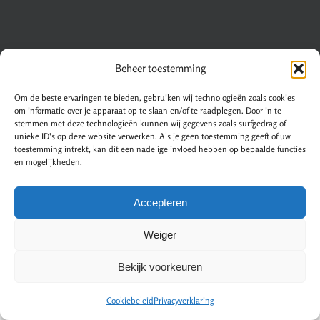
Beheer toestemming
Om de beste ervaringen te bieden, gebruiken wij technologieën zoals cookies
om informatie over je apparaat op te slaan en/of te raadplegen. Door in te
stemmen met deze technologieën kunnen wij gegevens zoals surfgedrag of
unieke ID's op deze website verwerken. Als je geen toestemming geeft of uw
Nieuwe trappen & traprenovatie
|
Sitemap
|
Privacy statement
|
toestemming intrekt, kan dit een nadelige invloed hebben op bepaalde functies
en mogelijkheden.
Voorwaarden
|
Disclaimer
|
Over ons
|
Contact
Accepteren
Weiger
Bekijk voorkeuren
Cookiebeleid
Privacyverklaring